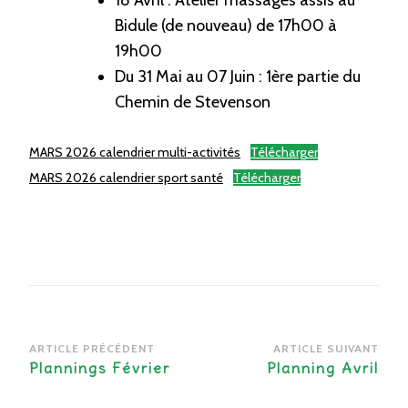
18 Avril : Atelier massages assis au
Bidule (de nouveau) de 17h00 à
19h00
Du 31 Mai au 07 Juin : 1ère partie du
Chemin de Stevenson
MARS 2026 calendrier multi-activités
Télécharger
MARS 2026 calendrier sport santé
Télécharger
Navigation
ARTICLE PRÉCÉDENT
ARTICLE SUIVANT
d’article
Plannings Février
Planning Avril