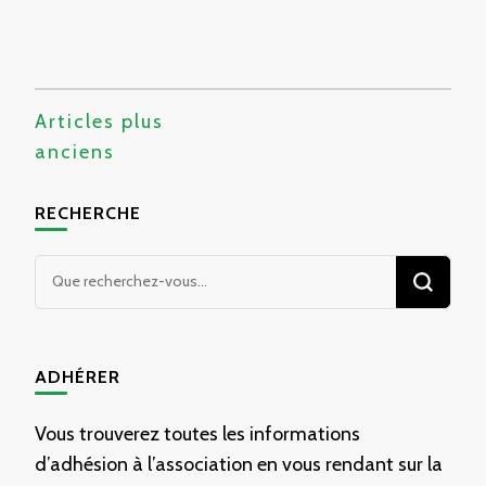
Veuillez trouver ci-dessous nos deux plannings
pour le mois de Février.
Navigation
LIRE LA SUITE
Articles plus
des
anciens
articles
29 JANVIER 2026
RECHERCHE
Vous
recherchiez
quelque
chose ?
ADHÉRER
Vous trouverez toutes les informations
d’adhésion à l’association en vous rendant sur la