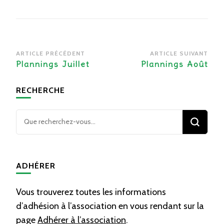
Navigation
ARTICLE PRÉCÉDENT
ARTICLE SUIVANT
d’article
Plannings Juillet
Plannings Août
RECHERCHE
Vous
recherchiez
quelque
chose ?
ADHÉRER
Vous trouverez toutes les informations
d’adhésion à l’association en vous rendant sur la
page
Adhérer à l’association
.