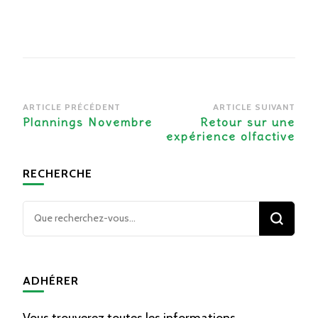
Navigation
ARTICLE PRÉCÉDENT
ARTICLE SUIVANT
d’article
Plannings Novembre
Retour sur une
expérience olfactive
RECHERCHE
Vous
recherchiez
quelque
chose ?
ADHÉRER