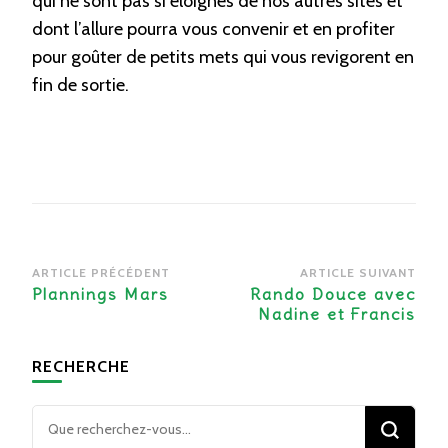
qui ne sont pas si éloignés de nos autres sites et
dont l’allure pourra vous convenir et en profiter
pour goûter de petits mets qui vous revigorent en
fin de sortie.
Navigation
ARTICLE PRÉCÉDENT
ARTICLE SUIVANT
d’article
Plannings Mars
Rando Douce avec
Nadine et Francis
RECHERCHE
Vous
recherchiez