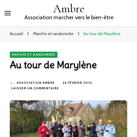
Ambre
Association marcher vers le bien-être
Accueil
Marche et randonnée
Au tour de Marylène
MARCHE ET RANDONNÉE
Au tour de Marylène
par
ASSOCIATION AMBRE
26 FÉVRIER 2025
SUR
LAISSER UN COMMENTAIRE
AU
TOUR
DE
MARYLÈNE