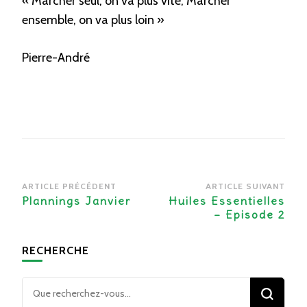
« Marcher seul, on va plus vite; Marcher
ensemble, on va plus loin »
Pierre-André
Navigation
ARTICLE PRÉCÉDENT
ARTICLE SUIVANT
d’article
Plannings Janvier
Huiles Essentielles
– Episode 2
RECHERCHE
Vous
recherchiez