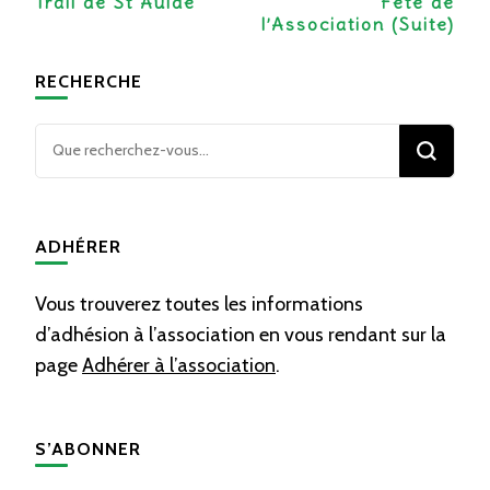
d’article
Trail de St Aulde
Fête de
l’Association (Suite)
RECHERCHE
Vous
recherchiez
quelque
chose ?
ADHÉRER
Vous trouverez toutes les informations
d’adhésion à l’association en vous rendant sur la
page
Adhérer à l’association
.
S’ABONNER