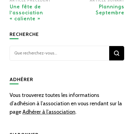
ARTICLE PRÉCÉDENT
ARTICLE SUIVANT
d’article
Une fête de
Plannings
l’association
Septembre
« caliente »
RECHERCHE
Vous
recherchiez
quelque
chose ?
ADHÉRER
Vous trouverez toutes les informations
d’adhésion à l’association en vous rendant sur la
page
Adhérer à l’association
.