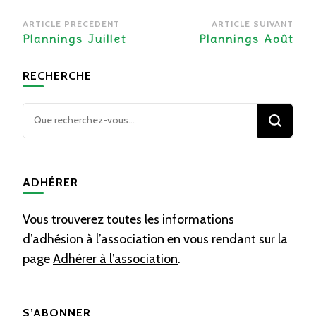
Navigation
ARTICLE PRÉCÉDENT
ARTICLE SUIVANT
d’article
Plannings Juillet
Plannings Août
RECHERCHE
Vous
recherchiez
quelque
chose ?
ADHÉRER
Vous trouverez toutes les informations
d’adhésion à l’association en vous rendant sur la
page
Adhérer à l’association
.
S’ABONNER