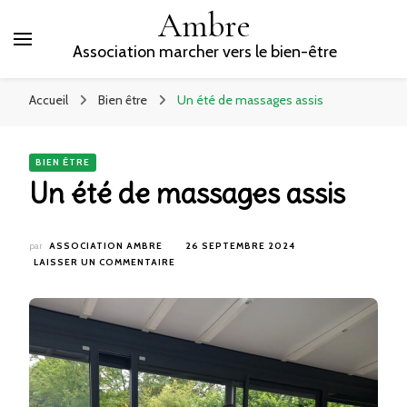
Ambre
Association marcher vers le bien-être
Accueil
Bien être
Un été de massages assis
BIEN ÊTRE
Un été de massages assis
par
ASSOCIATION AMBRE
26 SEPTEMBRE 2024
SUR
LAISSER UN COMMENTAIRE
UN
ÉTÉ
DE
MASSAGES
ASSIS