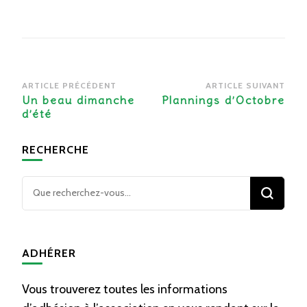
Navigation
ARTICLE PRÉCÉDENT
ARTICLE SUIVANT
d’article
Un beau dimanche
Plannings d’Octobre
d’été
RECHERCHE
Vous
recherchiez
quelque
chose ?
ADHÉRER
Vous trouverez toutes les informations